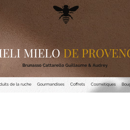
IELI MIELO
DE PROVEN
Brunasso Cattarello Guillaume & Audrey
duits de la ruche
Gourmandises
Coffrets
Cosmétiques
Boug