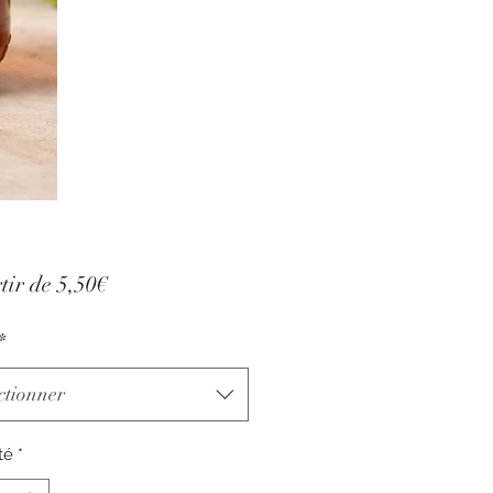
Prix
tir de
5,50€
promotionnel
*
ctionner
té
*