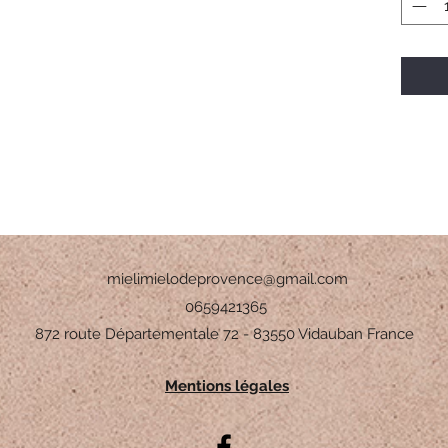
mielimielodeprovence@gmail.com
0659421365
872 route Départementale 72 - 83550 Vidauban France
Mentions légales