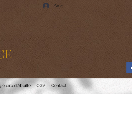
Se connecter
CE
ie cire d'Abeille
CGV
Contact