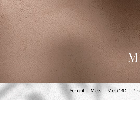
M
Accueil
Miels
Miel CBD
Pro