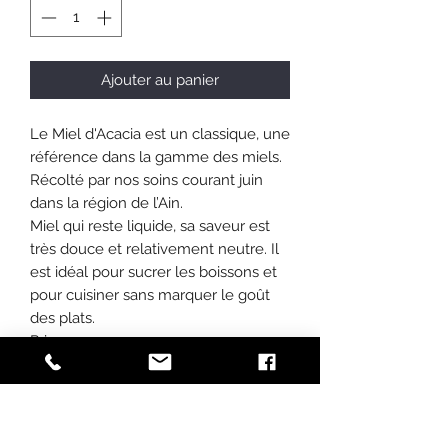
Ajouter au panier
Le Miel d'Acacia est un classique, une
référence dans la gamme des miels.
Récolté par nos soins courant juin
dans la région de l’Ain.
Miel qui reste liquide, sa saveur est
très douce et relativement neutre. Il
est idéal pour sucrer les boissons et
pour cuisiner sans marquer le goût
des plats.
Prix
250 grammes : 5 euros 50 ( soit 22
euros le kilo )
500 grammes : 10 euros ( soit 20
euros le kilo )