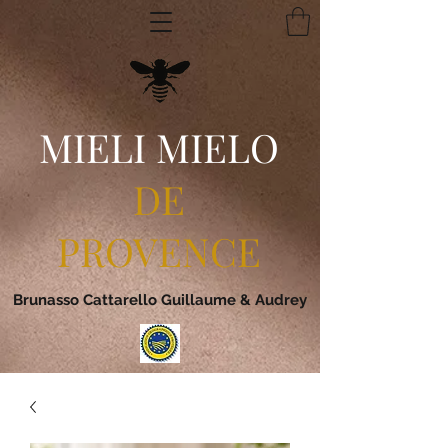
MIELI MIELO
DE
PROVENCE
Brunasso Cattarello Guillaume & Audrey