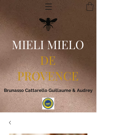
MIELI MIELO
DE
PROVENCE
Brunasso Cattarello Guillaume & Audrey