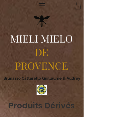
MIELI MIELO
DE
PROVENCE
Brunasso Cattarello Guillaume & Audrey
Produits Dérivés