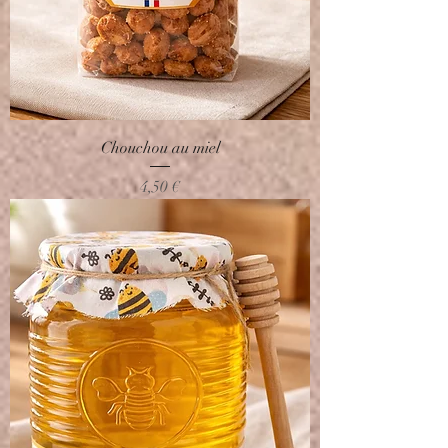
Chouchou au miel
Prix
4,50 €