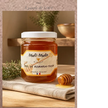
Prix promotionnel
À partir de
5,00 €