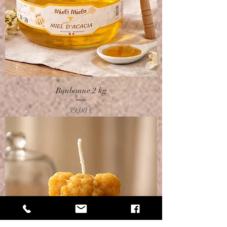
Bonbonne 2 kg
Prix
39,00 €